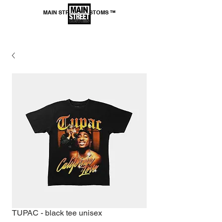
MAIN STREET CUSTOMS ™
*SPEDIZIONE GRATUITA per ordini superiori a
69,99€
TUPAC - black tee unisex