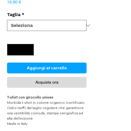
Prezzo
19,90 €
Taglia
*
Quantità
*
Aggiungi al carrello
Acquista ora
T-shirt con girocollo unisex
Morbida t-shirt in cotone organico (certificato
Oeko tex®) dal taglio regolare che garantisce
una vestibilità comoda, stampa serigrafica ad
alta definizione.
Made in Italy