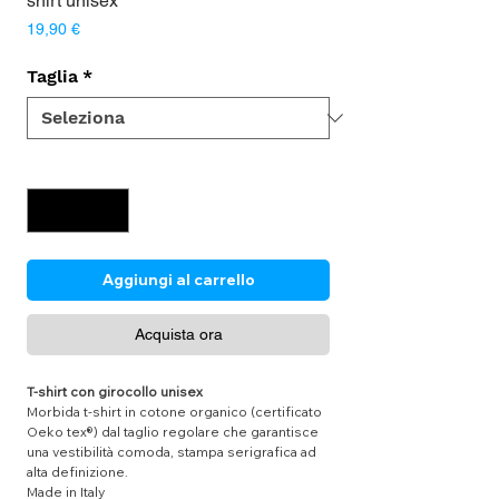
shirt unisex
Prezzo
19,90 €
Taglia
*
Quantità
*
Aggiungi al carrello
Acquista ora
T-shirt con girocollo unisex
Morbida t-shirt in cotone organico (certificato
Oeko tex®) dal taglio regolare che garantisce
una vestibilità comoda, stampa serigrafica ad
alta definizione.
Made in Italy