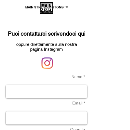
MAIN STREET CUSTOMS ™
*SPEDIZIONE GRATUITA per ordini superiori a
69,99€
Puoi contattarci scrivendoci qui
oppure direttamente sulla nostra
pagina Instagram
Nome *
Email *
Oggetto