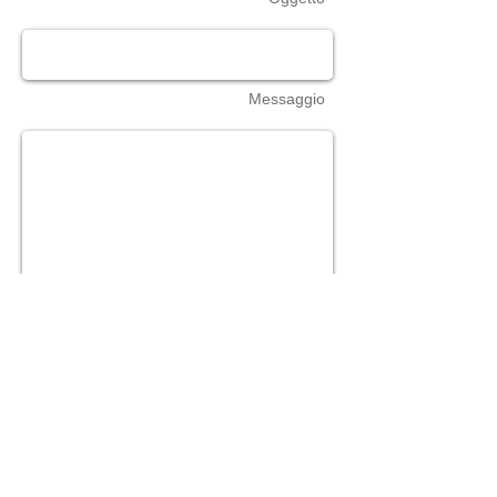
Messaggio
Invia
INFO UTILI:
Metodi di pagamento
Info ordini e spedizioni
Termini e condizioni
Regolamento contrassegno
Sostituzione e resi
Assistenza
Sede operativa: Via Variante SS90, 83031 Ariano Irpino (AV) Italia