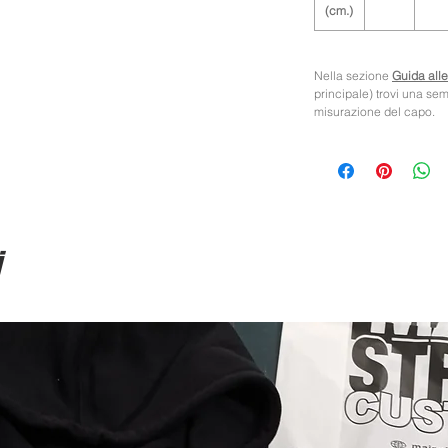
(cm.)
Nella sezione
Guida alle
principale) trovi una se
misurazione del capo.