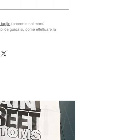
 taglie
(presente nel menù
mplice guida su come effettuare la