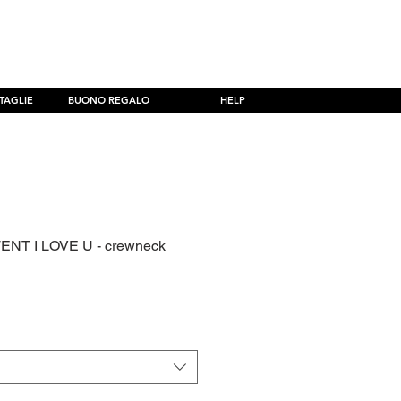
er ordini superiori a 69,99€
TAGLIE
BUONO REGALO
HELP
NT I LOVE U - crewneck
zzo
ntato