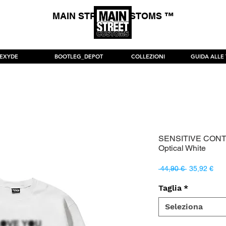
MAIN STREET CUSTOMS ™
*SPEDIZIONE GRATUITA p
EXYDE
BOOTLEG_DEPOT
COLLEZIONI
GUIDA ALLE 
SENSITIVE CONTE
Optical White
Prezzo
Pre
 44,90 € 
35,92 €
regolare
sco
Taglia
*
Seleziona