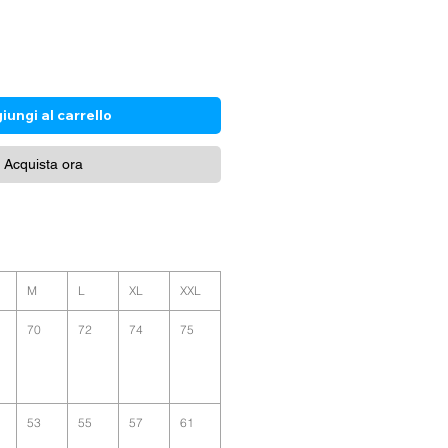
iungi al carrello
Acquista ora
M
L
XL
XXL
70
72
74
75
53
55
57
61