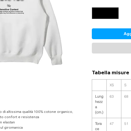
Quantità
*
Agg
Tabella misure
XS
S
Lung
63
68
hezz
a
 di altissima qualità 100% cotone organico,
(cm.)
ato confort e resistenza
n elastan
Tora
47
51
sul giromanica
ce