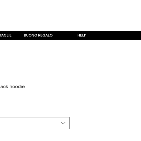
er ordini superiori a 69,99€
TAGLIE
BUONO REGALO
HELP
ack hoodie