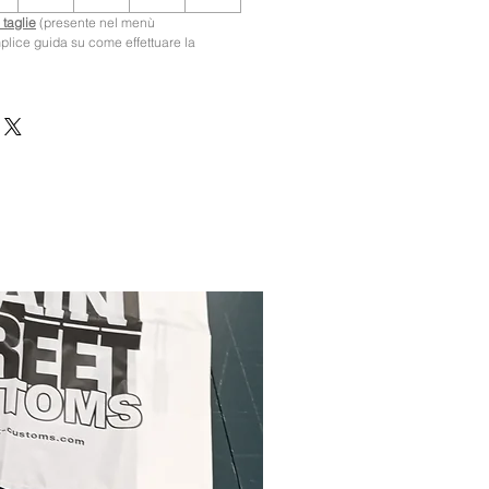
 taglie
(presente nel menù
mplice guida su come effettuare la