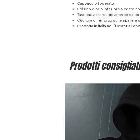
Cappuccio foderato
Polsino e orlo inferiore a coste co
Tascone a marsupio anteriore con 
Cucitura di rinforzo sulle spalle e 
Prodotta in italia nel "Dexter's La
Prodotti consigliati