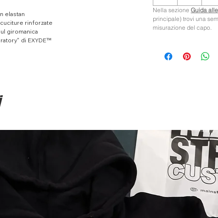
Nella sezione
Guida alle
n elastan
principale) trovi una se
cuciture rinforzate
misurazione del capo.
sul giromanica
boratory" di EXYDE™