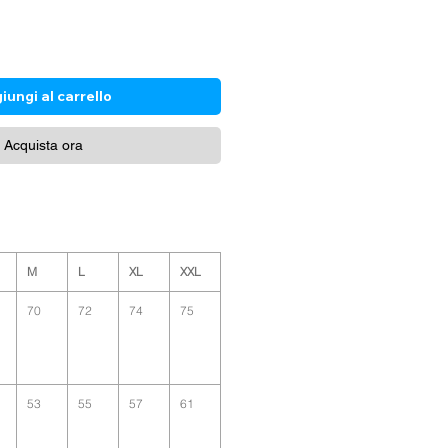
iungi al carrello
Acquista ora
M
L
XL
XXL
70
72
74
75
53
55
57
61