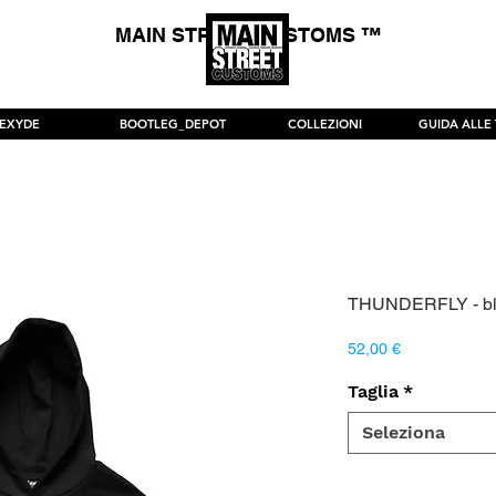
MAIN STREET CUSTOMS ™
*SPEDIZIONE GRATUITA p
EXYDE
BOOTLEG_DEPOT
COLLEZIONI
GUIDA ALLE 
THUNDERFLY - bl
Prezzo
52,00 €
Taglia
*
Seleziona
Quantità
*