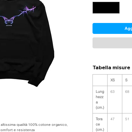
Agg
Tabella misure
XS
S
Lung
63
68
hezz
a
(cm.)
Tora
47
51
ce
i altissima qualità 100% cotone organico,
(cm.)
 comfort e resistenza