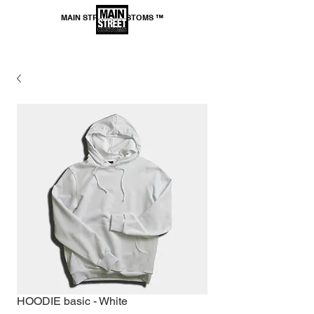
MAIN STREET CUSTOMS ™
*SPEDIZIONE GRATUITA per ordini superiori a
69,99€
HOODIE basic - White