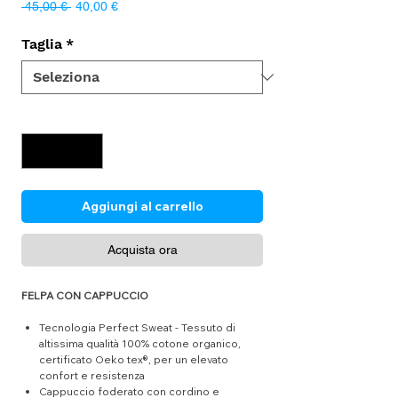
Prezzo
Prezzo
 45,00 € 
40,00 €
regolare
scontato
Taglia
*
Quantità
*
Aggiungi al carrello
Acquista ora
FELPA CON CAPPUCCIO
Tecnologia Perfect Sweat - Tessuto di
altissima qualità ​​​​​​​100% cotone organico,
certificato Oeko tex®, per un elevato
confort e resistenza
Cappuccio foderato con cordino e