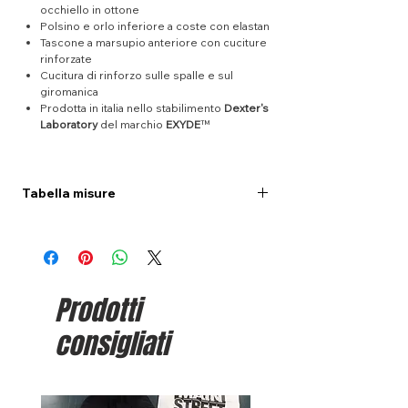
occhiello in ottone
Polsino e orlo inferiore a coste con elastan
Tascone a marsupio anteriore con cuciture
rinforzate
Cucitura di rinforzo sulle spalle e sul
giromanica
Prodotta in italia nello stabilimento
Dexter's
Laboratory
del marchio
EXYDE
™
Tabella misure
XS
S
M
L
XL
Lunghezza
63
68
70
72
74
(cm.)
Prodotti
Torace (cm.)
47
51
53
55
57
consigliati
Nella sezione
Guida alle taglie
(presente nel
menù principale) trovi una semplice guida su
come effettuare la misurazione del capo.