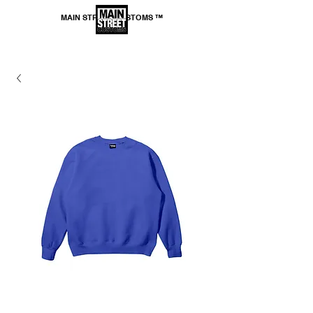
MAIN STREET CUSTOMS ™
*SPEDIZIONE GRATUITA per ordini superiori a
69,99€