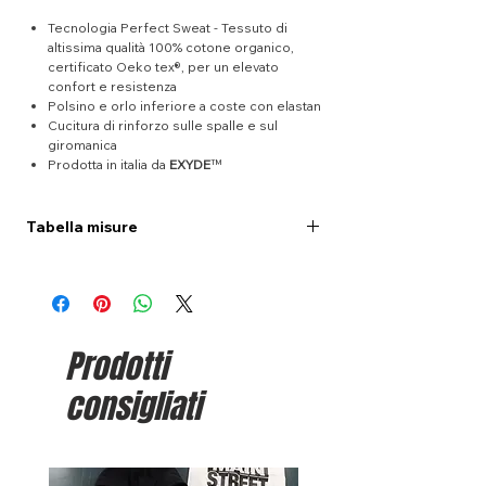
Tecnologia Perfect Sweat - Tessuto di
altissima qualità 100% cotone organico,
certificato Oeko tex®, per un elevato
confort e resistenza
Polsino e orlo inferiore a coste con elastan
Cucitura di rinforzo sulle spalle e sul
giromanica
Prodotta in italia da
EXYDE
™
Tabella misure
XS
S
M
L
XL
Lunghezza
63
68
70
72
74
(cm.)
Prodotti
Torace (cm.)
47
51
53
55
57
consigliati
Nella sezione
Guida alle taglie
(presente nel
menù principale) trovi una semplice guida su
come effettuare la misurazione del capo.