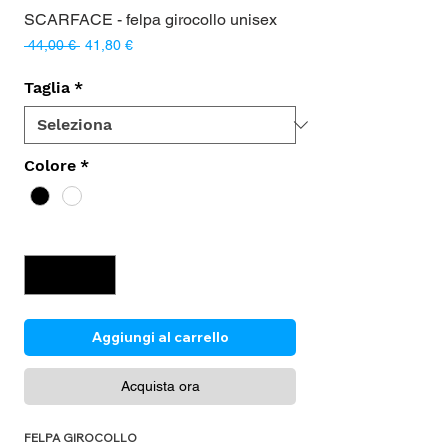
SCARFACE - felpa girocollo unisex
Prezzo
Prezzo
 44,00 € 
41,80 €
regolare
scontato
Taglia
*
Colore
*
Quantità
*
Aggiungi al carrello
Acquista ora
FELPA GIROCOLLO