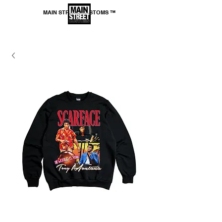
MAIN STREET CUSTOMS ™
*SPEDIZIONE GRATUITA per ordini superiori a
69,99€