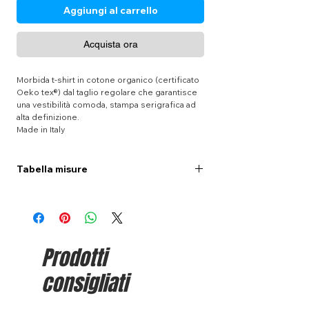
Aggiungi al carrello
Acquista ora
Morbida t-shirt in cotone organico (certificato
Oeko tex®) dal taglio regolare che garantisce
una vestibilità comoda, stampa serigrafica ad
alta definizione.
Made in Italy
Tabella misure
S
M
L
XL
XXL
Lungh.
71
72
73
74
76
(cm.)
Prodotti
Torace (cm.)
50
52
54
56
58
consigliati
Nella sezione
Guida alle taglie
(presente nel