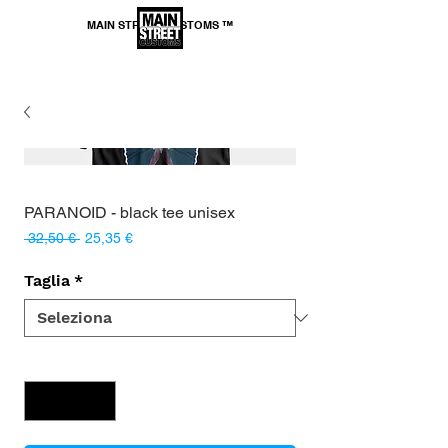
MAIN STREET CUSTOMS ™
*SPEDIZIONE GRATUITA per ordini superiori a
69,99€
PARANOID - black tee unisex
Prezzo
Prezzo
 32,50 € 
25,35 €
regolare
scontato
Taglia
*
Quantità
*