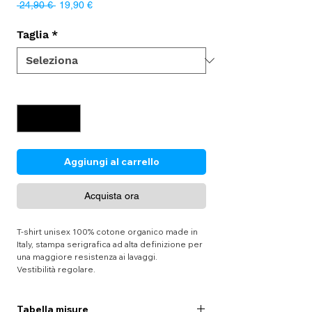
Prezzo
Prezzo
 24,90 € 
19,90 €
regolare
scontato
Taglia
*
Quantità
*
Aggiungi al carrello
Acquista ora
T-shirt unisex 100% cotone organico made in
Italy, stampa serigrafica ad alta definizione per
una maggiore resistenza ai lavaggi.
Vestibilità regolare.
Tabella misure