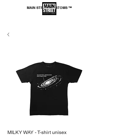
MAIN STREET CUSTOMS ™
*SPEDIZIONE GRATUITA per ordini superiori a
69,99€
MILKY WAY - T-shirt unisex