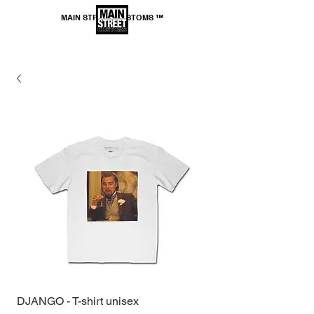
MAIN STREET CUSTOMS ™
*SPEDIZIONE GRATUITA per ordini superiori a
69,99€
DJANGO - T-shirt unisex