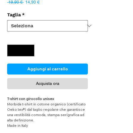
Prezzo
Prezzo
 19,90 € 
14,90 €
regolare
scontato
Taglia
*
Quantità
*
Aggiungi al carrello
Acquista ora
T-shirt con girocollo unisex
Morbida t-shirt in cotone organico (certificato
Oeko tex®) dal taglio regolare che garantisce
una vestibilità comoda, stampa serigrafica ad
alta definizione.
Made in Italy